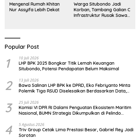
Mengenal Rumah Khitan
Warga Situbondo Jadi
Nur Assyifa Lebih Dekat
Korban, Tambang Galian C
Infrastruktur Rusak Sawah
Milik warga terdampak,
Air, dan Kesehatan warga
terimbas
Popular Post
1
10 Juli 2026
LHP BPK 2025 Bongkar Titik Lemah Keuangan
Situbondo, Potensi Pendapatan Belum Maksimal
2
13 Juli 2026
Bawa Salinan LHP BPK ke DPRD, Eko Febriyanto Minta
Polemik Tiga RSUD Diselesaikan Berdasarkan Data,
Bukan Opini
3
25 Juli 2026
Komisi VI DPR RI Dalami Penguatan Ekosistem Maritim
Nasional, BUMN Strategis Dikumpulkan di Pelindo
Surabaya
4
5 Agustus 2026
Triv Group Cetak Lima Prestasi Besar, Gabriel Rey Jadi
Sorotan