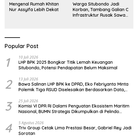
Mengenal Rumah Khitan
Warga Situbondo Jadi
Nur Assyifa Lebih Dekat
Korban, Tambang Galian C
Infrastruktur Rusak Sawah
Milik warga terdampak,
Air, dan Kesehatan warga
terimbas
Popular Post
1
10 Juli 2026
LHP BPK 2025 Bongkar Titik Lemah Keuangan
Situbondo, Potensi Pendapatan Belum Maksimal
2
13 Juli 2026
Bawa Salinan LHP BPK ke DPRD, Eko Febriyanto Minta
Polemik Tiga RSUD Diselesaikan Berdasarkan Data,
Bukan Opini
3
25 Juli 2026
Komisi VI DPR RI Dalami Penguatan Ekosistem Maritim
Nasional, BUMN Strategis Dikumpulkan di Pelindo
Surabaya
4
5 Agustus 2026
Triv Group Cetak Lima Prestasi Besar, Gabriel Rey Jadi
Sorotan