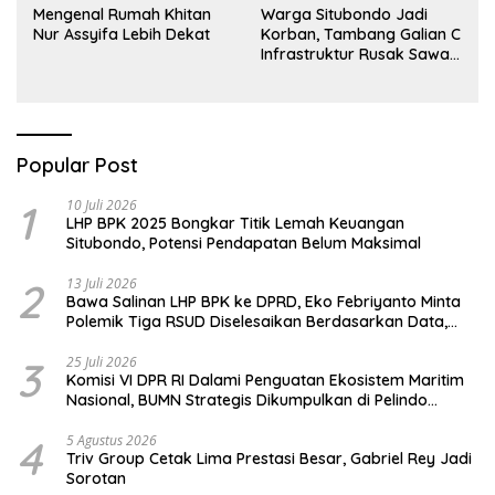
Mengenal Rumah Khitan
Warga Situbondo Jadi
Nur Assyifa Lebih Dekat
Korban, Tambang Galian C
Infrastruktur Rusak Sawah
Milik warga terdampak,
Air, dan Kesehatan warga
terimbas
Popular Post
1
10 Juli 2026
LHP BPK 2025 Bongkar Titik Lemah Keuangan
Situbondo, Potensi Pendapatan Belum Maksimal
2
13 Juli 2026
Bawa Salinan LHP BPK ke DPRD, Eko Febriyanto Minta
Polemik Tiga RSUD Diselesaikan Berdasarkan Data,
Bukan Opini
3
25 Juli 2026
Komisi VI DPR RI Dalami Penguatan Ekosistem Maritim
Nasional, BUMN Strategis Dikumpulkan di Pelindo
Surabaya
4
5 Agustus 2026
Triv Group Cetak Lima Prestasi Besar, Gabriel Rey Jadi
Sorotan