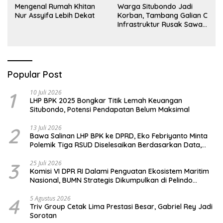
Mengenal Rumah Khitan
Warga Situbondo Jadi
Nur Assyifa Lebih Dekat
Korban, Tambang Galian C
Infrastruktur Rusak Sawah
Milik warga terdampak,
Air, dan Kesehatan warga
terimbas
Popular Post
1
10 Juli 2026
LHP BPK 2025 Bongkar Titik Lemah Keuangan
Situbondo, Potensi Pendapatan Belum Maksimal
2
13 Juli 2026
Bawa Salinan LHP BPK ke DPRD, Eko Febriyanto Minta
Polemik Tiga RSUD Diselesaikan Berdasarkan Data,
Bukan Opini
3
25 Juli 2026
Komisi VI DPR RI Dalami Penguatan Ekosistem Maritim
Nasional, BUMN Strategis Dikumpulkan di Pelindo
Surabaya
4
5 Agustus 2026
Triv Group Cetak Lima Prestasi Besar, Gabriel Rey Jadi
Sorotan