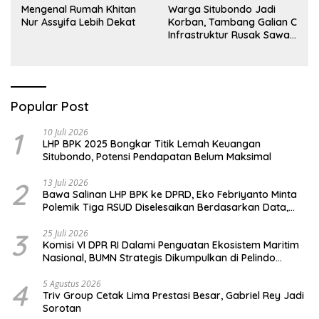
Mengenal Rumah Khitan
Warga Situbondo Jadi
Nur Assyifa Lebih Dekat
Korban, Tambang Galian C
Infrastruktur Rusak Sawah
Milik warga terdampak,
Air, dan Kesehatan warga
terimbas
Popular Post
1
10 Juli 2026
LHP BPK 2025 Bongkar Titik Lemah Keuangan
Situbondo, Potensi Pendapatan Belum Maksimal
2
13 Juli 2026
Bawa Salinan LHP BPK ke DPRD, Eko Febriyanto Minta
Polemik Tiga RSUD Diselesaikan Berdasarkan Data,
Bukan Opini
3
25 Juli 2026
Komisi VI DPR RI Dalami Penguatan Ekosistem Maritim
Nasional, BUMN Strategis Dikumpulkan di Pelindo
Surabaya
4
5 Agustus 2026
Triv Group Cetak Lima Prestasi Besar, Gabriel Rey Jadi
Sorotan