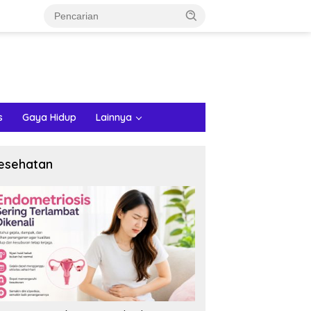
s
Gaya Hidup
Lainnya
esehatan