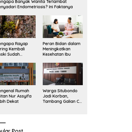
ngapa Banyak Wanita Terlambat
nyadari Endometriosis? Ini Faktanya
engapa Rayap
Peran Bidan dalam
ring Kembali
Meningkatkan
ski Sudah
Kesehatan Ibu
basmi?
engenal Rumah
Warga Situbondo
itan Nur Assyifa
Jadi Korban,
bih Dekat
Tambang Galian C
Infrastruktur Rusak
Sawah Milik warga
terdampak, Air, dan
Kesehatan warga
terimbas
ular Post