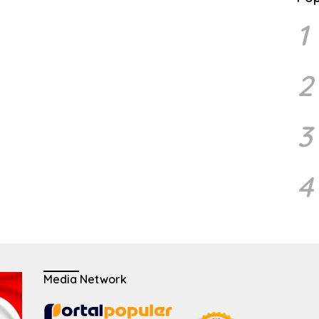
1
2
3
4
Media Network