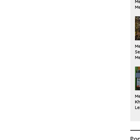
Me
Me
M
Se
Me
Di
M
Kh
Le
Pop