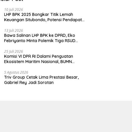
10 Juli 2026
LHP BPK 2025 Bongkar Titik Lemah
Keuangan Situbondo, Potensi Pendapatan
Belum Maksimal
13 Juli 2026
Bawa Salinan LHP BPK ke DPRD, Eko
Febriyanto Minta Polemik Tiga RSUD
Diselesaikan Berdasarkan Data, Bukan
Opini
25 Juli 2026
Komisi VI DPR RI Dalami Penguatan
Ekosistem Maritim Nasional, BUMN
Strategis Dikumpulkan di Pelindo
Surabaya
5 Agustus 2026
Triv Group Cetak Lima Prestasi Besar,
Gabriel Rey Jadi Sorotan