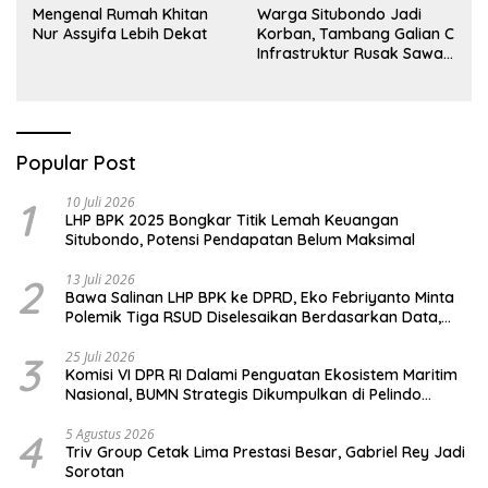
Mengenal Rumah Khitan
Warga Situbondo Jadi
Nur Assyifa Lebih Dekat
Korban, Tambang Galian C
Infrastruktur Rusak Sawah
Milik warga terdampak,
Air, dan Kesehatan warga
terimbas
Popular Post
1
10 Juli 2026
LHP BPK 2025 Bongkar Titik Lemah Keuangan
Situbondo, Potensi Pendapatan Belum Maksimal
2
13 Juli 2026
Bawa Salinan LHP BPK ke DPRD, Eko Febriyanto Minta
Polemik Tiga RSUD Diselesaikan Berdasarkan Data,
Bukan Opini
3
25 Juli 2026
Komisi VI DPR RI Dalami Penguatan Ekosistem Maritim
Nasional, BUMN Strategis Dikumpulkan di Pelindo
Surabaya
4
5 Agustus 2026
Triv Group Cetak Lima Prestasi Besar, Gabriel Rey Jadi
Sorotan