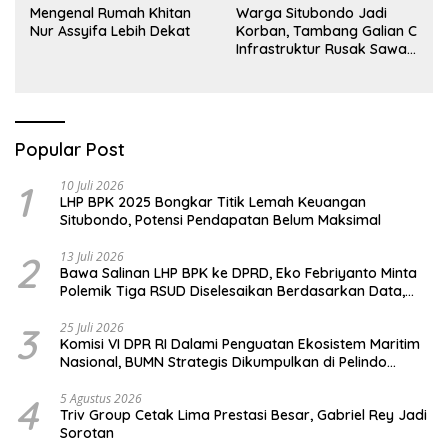
Mengenal Rumah Khitan
Warga Situbondo Jadi
Nur Assyifa Lebih Dekat
Korban, Tambang Galian C
Infrastruktur Rusak Sawah
Milik warga terdampak,
Air, dan Kesehatan warga
terimbas
Popular Post
1
10 Juli 2026
LHP BPK 2025 Bongkar Titik Lemah Keuangan
Situbondo, Potensi Pendapatan Belum Maksimal
2
13 Juli 2026
Bawa Salinan LHP BPK ke DPRD, Eko Febriyanto Minta
Polemik Tiga RSUD Diselesaikan Berdasarkan Data,
Bukan Opini
3
25 Juli 2026
Komisi VI DPR RI Dalami Penguatan Ekosistem Maritim
Nasional, BUMN Strategis Dikumpulkan di Pelindo
Surabaya
4
5 Agustus 2026
Triv Group Cetak Lima Prestasi Besar, Gabriel Rey Jadi
Sorotan