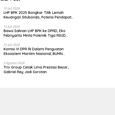
10 Juli 2026
LHP BPK 2025 Bongkar Titik Lemah
Keuangan Situbondo, Potensi Pendapatan
Belum Maksimal
13 Juli 2026
Bawa Salinan LHP BPK ke DPRD, Eko
Febriyanto Minta Polemik Tiga RSUD
Diselesaikan Berdasarkan Data, Bukan
Opini
25 Juli 2026
Komisi VI DPR RI Dalami Penguatan
Ekosistem Maritim Nasional, BUMN
Strategis Dikumpulkan di Pelindo
Surabaya
5 Agustus 2026
Triv Group Cetak Lima Prestasi Besar,
Gabriel Rey Jadi Sorotan