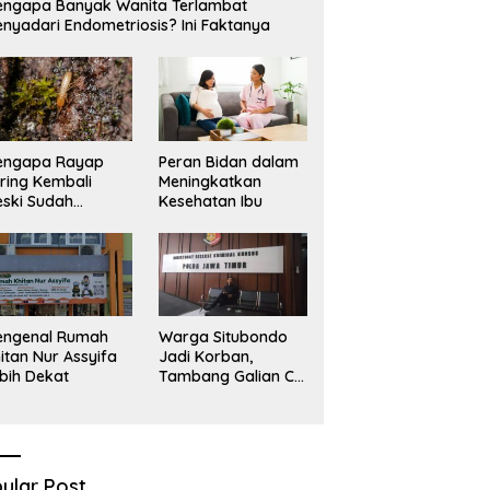
ngapa Banyak Wanita Terlambat
nyadari Endometriosis? Ini Faktanya
engapa Rayap
Peran Bidan dalam
ring Kembali
Meningkatkan
ski Sudah
Kesehatan Ibu
basmi?
engenal Rumah
Warga Situbondo
itan Nur Assyifa
Jadi Korban,
bih Dekat
Tambang Galian C
Infrastruktur Rusak
Sawah Milik warga
terdampak, Air, dan
Kesehatan warga
terimbas
ular Post