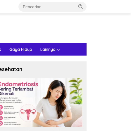
s
Gaya Hidup
Lainnya
esehatan