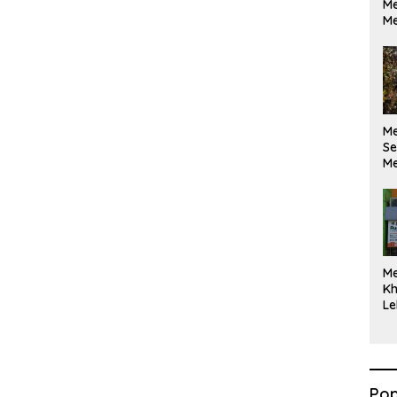
Me
Me
M
Se
Me
Di
M
Kh
Le
Pop