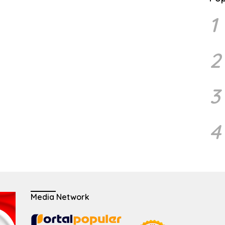
1
2
3
4
Media Network