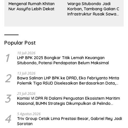
Mengenal Rumah Khitan
Warga Situbondo Jadi
Nur Assyifa Lebih Dekat
Korban, Tambang Galian C
Infrastruktur Rusak Sawah
Milik warga terdampak,
Air, dan Kesehatan warga
terimbas
Popular Post
1
10 Juli 2026
LHP BPK 2025 Bongkar Titik Lemah Keuangan
Situbondo, Potensi Pendapatan Belum Maksimal
2
13 Juli 2026
Bawa Salinan LHP BPK ke DPRD, Eko Febriyanto Minta
Polemik Tiga RSUD Diselesaikan Berdasarkan Data,
Bukan Opini
3
25 Juli 2026
Komisi VI DPR RI Dalami Penguatan Ekosistem Maritim
Nasional, BUMN Strategis Dikumpulkan di Pelindo
Surabaya
4
5 Agustus 2026
Triv Group Cetak Lima Prestasi Besar, Gabriel Rey Jadi
Sorotan